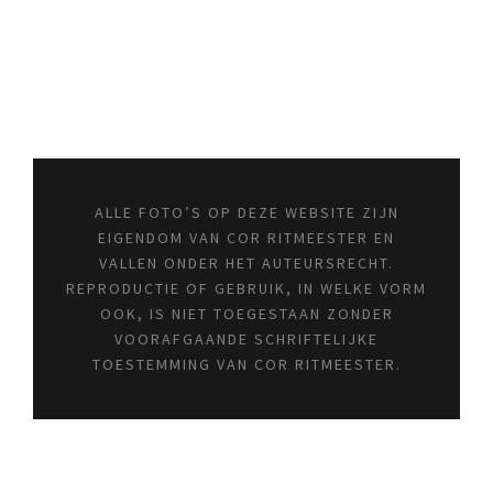
ALLE FOTO’S OP DEZE WEBSITE ZIJN
EIGENDOM VAN COR RITMEESTER EN
VALLEN ONDER HET AUTEURSRECHT.
REPRODUCTIE OF GEBRUIK, IN WELKE VORM
OOK, IS NIET TOEGESTAAN ZONDER
VOORAFGAANDE SCHRIFTELIJKE
TOESTEMMING VAN COR RITMEESTER.